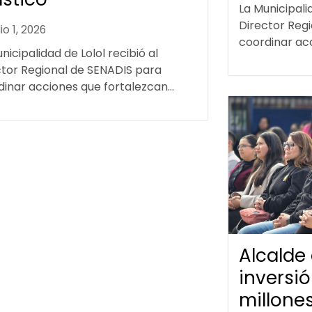
La Municipalid
Director Reg
lio 1, 2026
coordinar acc
nicipalidad de Lolol recibió al
ctor Regional de SENADIS para
inar acciones que fortalezcan...
Alcalde
inversi
millone