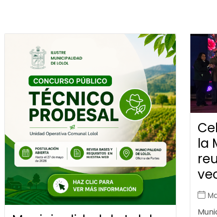
Ce
la 
reu
vec
Ma
Munic