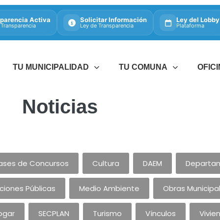
parencia Activa
Solicitar Información
Ley del Lobby
 Transparencia
Ley de Transparencia
Plataforma
TU MUNICIPALIDAD
TU COMUNA
OFIC
Noticias
ases de Concursos
Cultura
DAEM
Departam
aciones Públicas
Medio Ambiente
Obras Municipa
ogar
SECPLAN
Turismo
Vínculos
Vivie