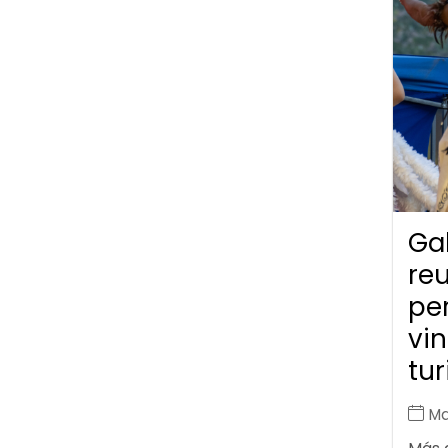
Gal
re
pe
vin
tu
Ma