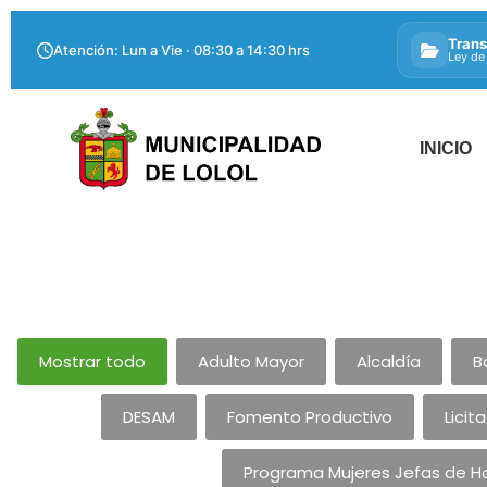
Trans
Atención: Lun a Vie · 08:30 a 14:30 hrs
Ley de
INICIO
Mostrar todo
Adulto Mayor
Alcaldía
B
DESAM
Fomento Productivo
Licit
Programa Mujeres Jefas de H