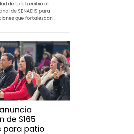
ad de Lolol recibió al
ional de SENADIS para
iones que fortalezcan...
 anuncia
ón de $165
s para patio