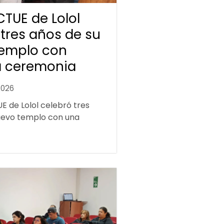
ICTUE de Lolol
 tres años de su
emplo con
a ceremonia
2026
UE de Lolol celebró tres
uevo templo con una