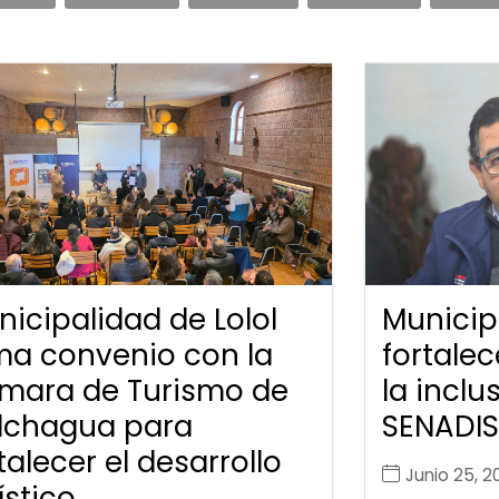
icipalidad de Lolol
Municipa
rma convenio con la
fortalec
mara de Turismo de
la inclu
lchagua para
SENADIS
talecer el desarrollo
Junio 25, 2
ístico