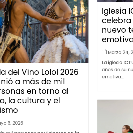
Iglesia 
celebra
nuevo t
emotiv
Marzo 24, 
La iglesia ICT
años de su n
a del Vino Lolol 2026
emotiva...
unió a más de mil
rsonas en torno al
o, la cultura y el
rismo
yo 6, 2026