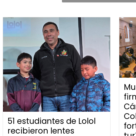
Mun
fi
Cá
Co
51 estudiantes de Lolol
for
recibieron lentes
tur