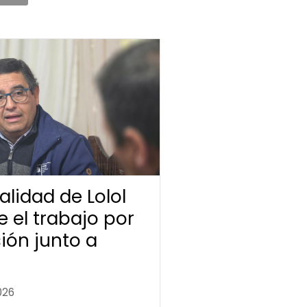
lidad de Lolol
e el trabajo por
sión junto a
026