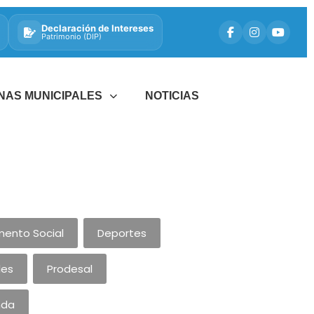
Declaración de Intereses
Patrimonio (DIP)
INAS MUNICIPALES
NOTICIAS
ento Social
Deportes
les
Prodesal
nda