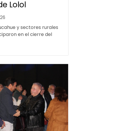
de Lolol
026
ucahue y sectores rurales
ciparon en el cierre del