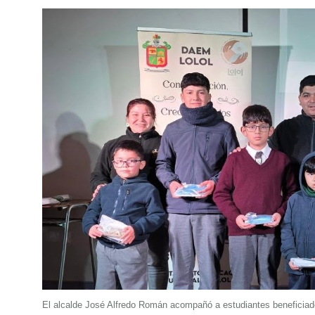
El alcalde José Alfredo Román acompañó a estudiantes beneficiados