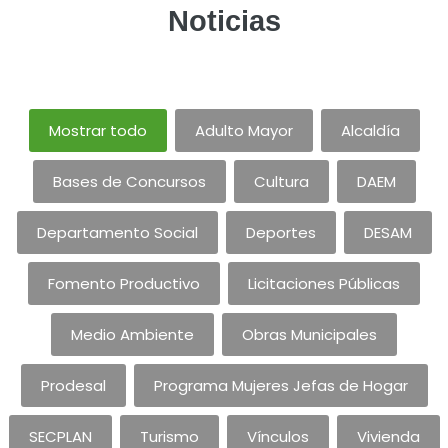
Noticias
Mostrar todo
Adulto Mayor
Alcaldía
Bases de Concursos
Cultura
DAEM
Departamento Social
Deportes
DESAM
Fomento Productivo
Licitaciones Públicas
Medio Ambiente
Obras Municipales
Prodesal
Programa Mujeres Jefas de Hogar
SECPLAN
Turismo
Vínculos
Vivienda