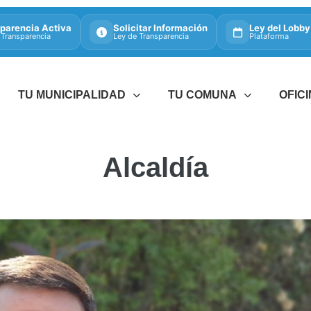
parencia Activa
Solicitar Información
Ley del Lobby
 Transparencia
Ley de Transparencia
Plataforma
TU MUNICIPALIDAD
TU COMUNA
OFIC
Alcaldía