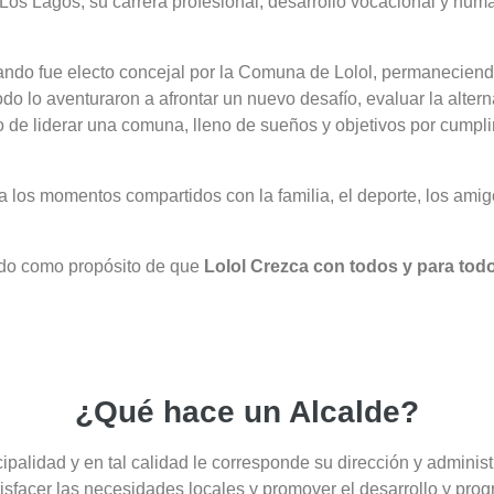
Los Lagos, su carrera profesional, desarrollo vocacional y hum
.
cuando fue electo concejal por la Comuna de Lolol, permaneciend
odo lo aventuraron a afrontar un nuevo desafío, evaluar la alter
o de liderar una comuna, lleno de sueños y objetivos por cumpli
a los momentos compartidos con la familia, el deporte, los amig
do como propósito de que
Lolol Crezca con todos y para tod
¿Qué hace un Alcalde?
palidad y en tal calidad le corresponde su dirección y administ
tisfacer las necesidades locales y promover el desarrollo y prog