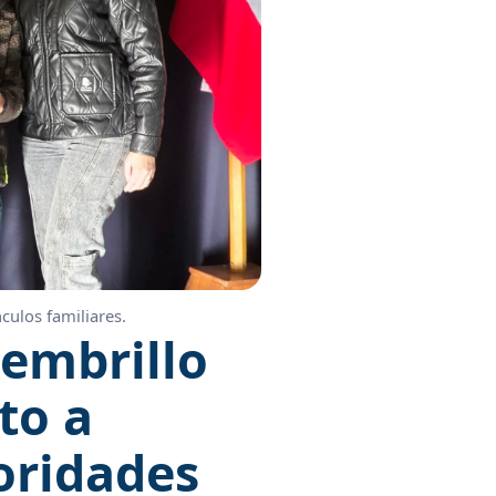
culos familiares.
embrillo
to a
oridades