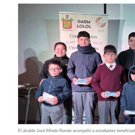
El alcalde José Alfredo Román acompañó a estudiantes beneficiados