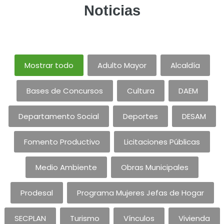
Noticias
Mostrar todo
Adulto Mayor
Alcaldía
Bases de Concursos
Cultura
DAEM
Departamento Social
Deportes
DESAM
Fomento Productivo
Licitaciones Públicas
Medio Ambiente
Obras Municipales
Prodesal
Programa Mujeres Jefas de Hogar
SECPLAN
Turismo
Vínculos
Vivienda