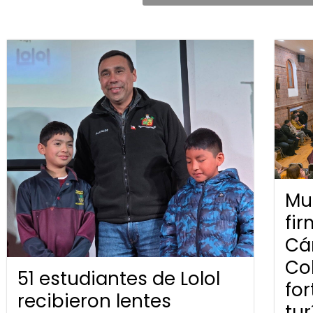
Mun
fi
Cá
Co
51 estudiantes de Lolol
for
recibieron lentes
tur