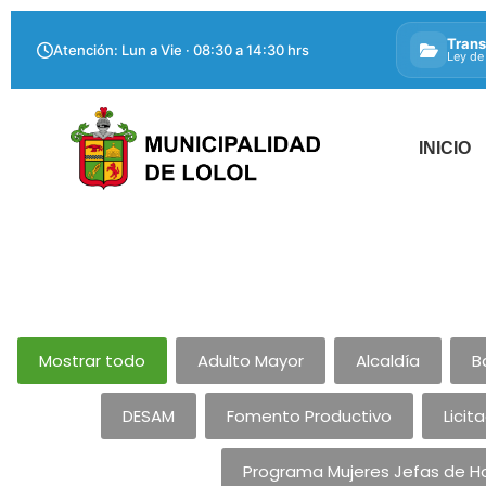
Trans
Atención: Lun a Vie · 08:30 a 14:30 hrs
Ley de
INICIO
Mostrar todo
Adulto Mayor
Alcaldía
B
DESAM
Fomento Productivo
Licit
Programa Mujeres Jefas de H