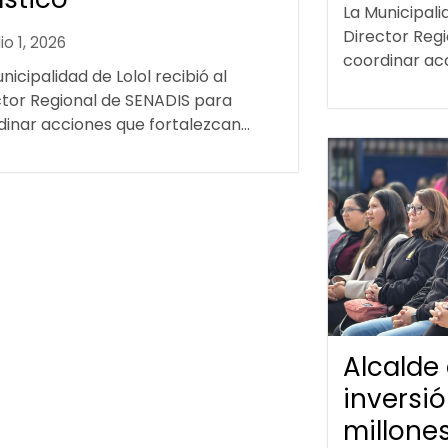
La Municipalid
Director Reg
lio 1, 2026
coordinar acc
nicipalidad de Lolol recibió al
ctor Regional de SENADIS para
inar acciones que fortalezcan...
Alcalde
inversi
millone