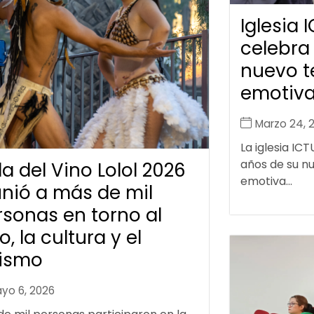
Iglesia 
celebra
nuevo t
emotiv
Marzo 24, 
La iglesia ICT
años de su n
a del Vino Lolol 2026
emotiva...
unió a más de mil
rsonas en torno al
o, la cultura y el
rismo
yo 6, 2026