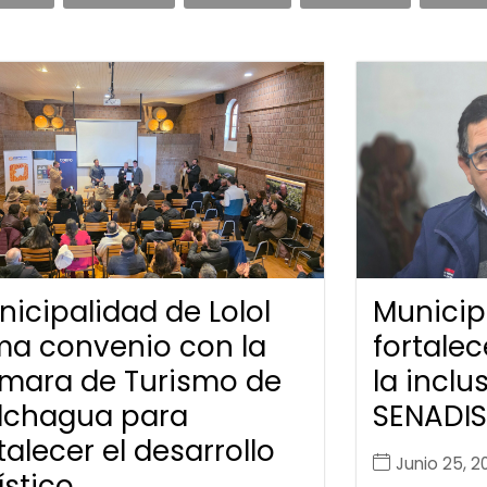
icipalidad de Lolol
Municipa
rma convenio con la
fortalec
mara de Turismo de
la inclu
lchagua para
SENADIS
talecer el desarrollo
Junio 25, 2
ístico