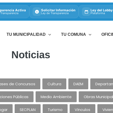
parencia Activa
Solicitar Información
Ley del Lobby
 Transparencia
Ley de Transparencia
Plataforma
TU MUNICIPALIDAD
TU COMUNA
OFIC
Noticias
ases de Concursos
Cultura
DAEM
Departam
aciones Públicas
Medio Ambiente
Obras Municipa
ogar
SECPLAN
Turismo
Vínculos
Vivie