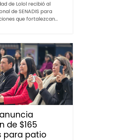
ad de Lolol recibió al
ional de SENADIS para
iones que fortalezcan...
 anuncia
ón de $165
s para patio