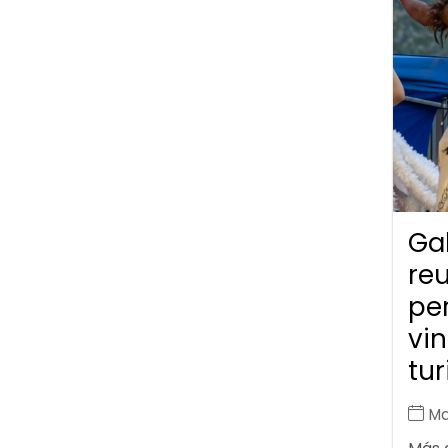
Gal
re
pe
vin
tu
Ma