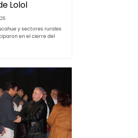
de Lolol
026
ucahue y sectores rurales
ciparon en el cierre del