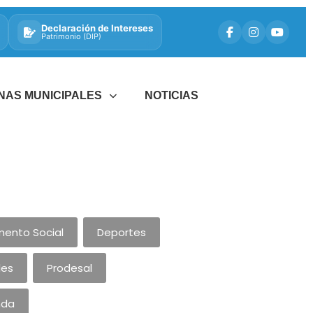
Declaración de Intereses
Patrimonio (DIP)
INAS MUNICIPALES
NOTICIAS
ento Social
Deportes
les
Prodesal
nda