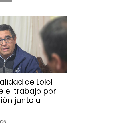
lidad de Lolol
e el trabajo por
sión junto a
026