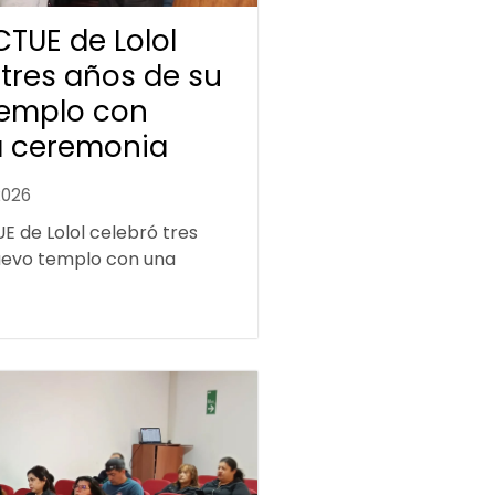
ICTUE de Lolol
 tres años de su
emplo con
a ceremonia
2026
UE de Lolol celebró tres
uevo templo con una