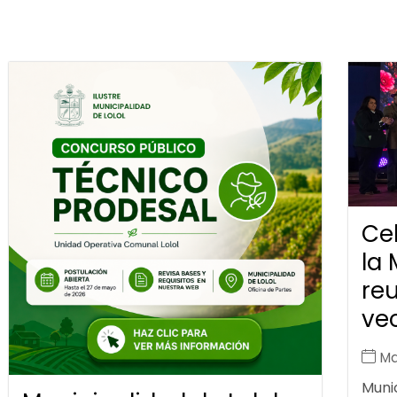
Ce
la 
reu
vec
Ma
Munic