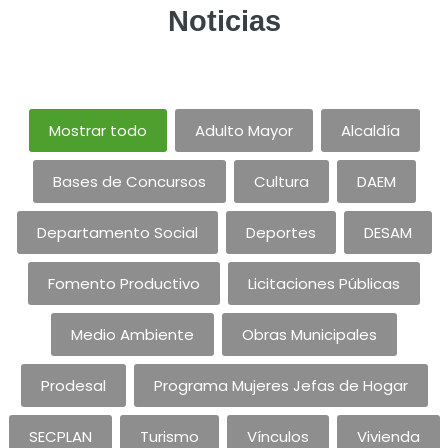
Noticias
Mostrar todo
Adulto Mayor
Alcaldía
Bases de Concursos
Cultura
DAEM
Departamento Social
Deportes
DESAM
Fomento Productivo
Licitaciones Públicas
Medio Ambiente
Obras Municipales
Prodesal
Programa Mujeres Jefas de Hogar
SECPLAN
Turismo
Vínculos
Vivienda