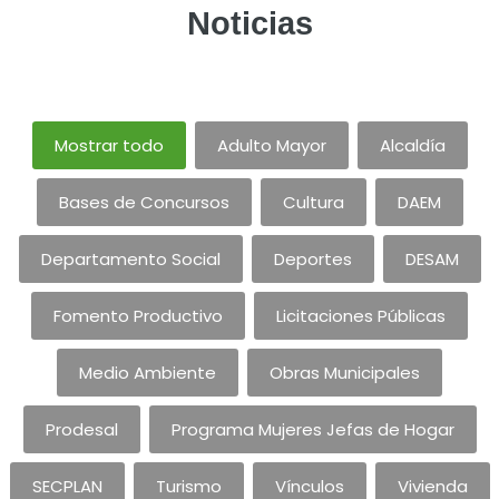
Noticias
Mostrar todo
Adulto Mayor
Alcaldía
Bases de Concursos
Cultura
DAEM
Departamento Social
Deportes
DESAM
Fomento Productivo
Licitaciones Públicas
Medio Ambiente
Obras Municipales
Prodesal
Programa Mujeres Jefas de Hogar
SECPLAN
Turismo
Vínculos
Vivienda