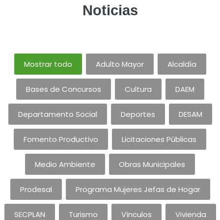
Noticias
Mostrar todo
Adulto Mayor
Alcaldía
Bases de Concursos
Cultura
DAEM
Departamento Social
Deportes
DESAM
Fomento Productivo
Licitaciones Públicas
Medio Ambiente
Obras Municipales
Prodesal
Programa Mujeres Jefas de Hogar
SECPLAN
Turismo
Vínculos
Vivienda