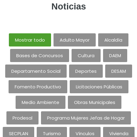
Noticias
Mostrar todo
Adulto Mayor
Alcaldía
Bases de Concursos
Cultura
DAEM
Departamento Social
Deportes
DESAM
Fomento Productivo
Licitaciones Públicas
Medio Ambiente
Obras Municipales
Prodesal
Programa Mujeres Jefas de Hogar
SECPLAN
Turismo
Vínculos
Vivienda