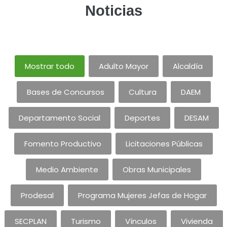
Noticias
Mostrar todo
Adulto Mayor
Alcaldía
Bases de Concursos
Cultura
DAEM
Departamento Social
Deportes
DESAM
Fomento Productivo
Licitaciones Públicas
Medio Ambiente
Obras Municipales
Prodesal
Programa Mujeres Jefas de Hogar
SECPLAN
Turismo
Vínculos
Vivienda