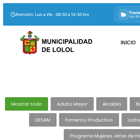
Trans
Atención: Lun a Vie · 08:30 a 14:30 hrs
Ley de
INICIO
Mostrar todo
Adulto Mayor
Alcaldía
B
DESAM
Fomento Productivo
Licit
Programa Mujeres Jefas de H