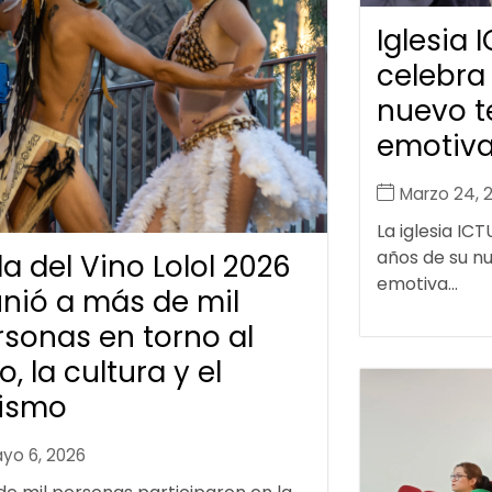
Iglesia 
celebra
nuevo t
emotiv
Marzo 24, 
La iglesia ICT
años de su n
a del Vino Lolol 2026
emotiva...
unió a más de mil
rsonas en torno al
o, la cultura y el
rismo
yo 6, 2026