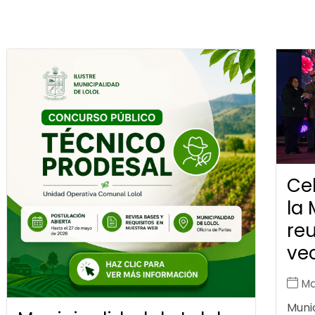
Ce
la 
reu
vec
Ma
Munic