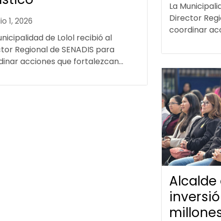
La Municipalid
Director Reg
lio 1, 2026
coordinar acc
nicipalidad de Lolol recibió al
ctor Regional de SENADIS para
inar acciones que fortalezcan...
Alcalde
inversi
millone