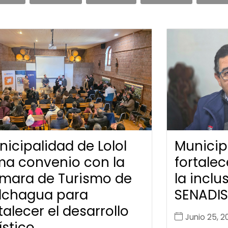
icipalidad de Lolol
Municipa
rma convenio con la
fortalec
mara de Turismo de
la inclu
lchagua para
SENADIS
talecer el desarrollo
Junio 25, 2
ístico