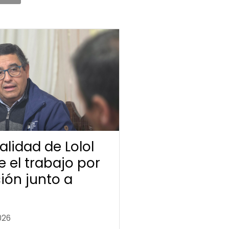
lidad de Lolol
e el trabajo por
sión junto a
026