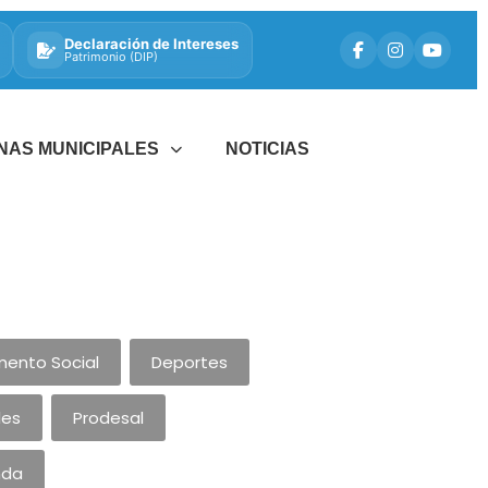
Declaración de Intereses
Patrimonio (DIP)
INAS MUNICIPALES
NOTICIAS
ento Social
Deportes
les
Prodesal
nda