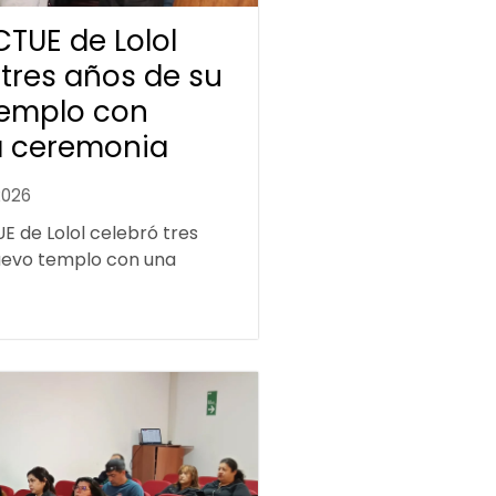
ICTUE de Lolol
 tres años de su
emplo con
a ceremonia
2026
UE de Lolol celebró tres
uevo templo con una