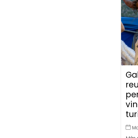
Gal
re
pe
vin
tu
Ma