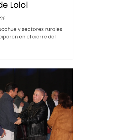
de Lolol
026
ucahue y sectores rurales
ciparon en el cierre del