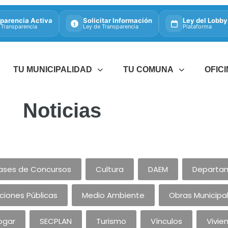
parencia Activa
Solicitar Información
Ley del Lobby
 Transparencia
Ley de Transparencia
Plataforma
TU MUNICIPALIDAD
TU COMUNA
OFIC
Noticias
ases de Concursos
Cultura
DAEM
Departam
aciones Públicas
Medio Ambiente
Obras Municipa
ogar
SECPLAN
Turismo
Vínculos
Vivie