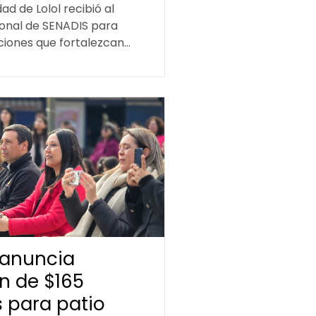
ad de Lolol recibió al
ional de SENADIS para
iones que fortalezcan...
 anuncia
ón de $165
s para patio