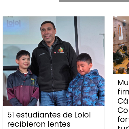
Mun
fi
Cá
Co
51 estudiantes de Lolol
for
recibieron lentes
tur