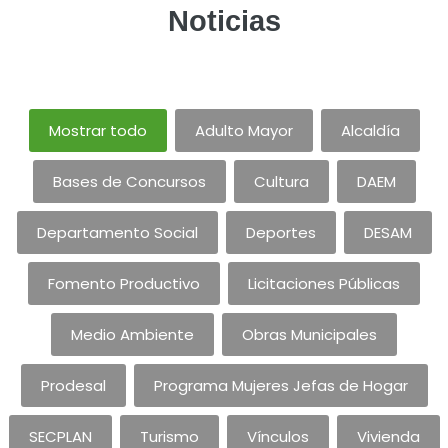
Noticias
Mostrar todo
Adulto Mayor
Alcaldía
Bases de Concursos
Cultura
DAEM
Departamento Social
Deportes
DESAM
Fomento Productivo
Licitaciones Públicas
Medio Ambiente
Obras Municipales
Prodesal
Programa Mujeres Jefas de Hogar
SECPLAN
Turismo
Vínculos
Vivienda