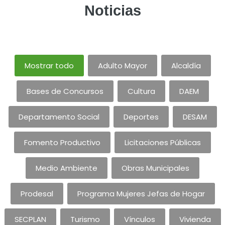
Noticias
Mostrar todo
Adulto Mayor
Alcaldía
Bases de Concursos
Cultura
DAEM
Departamento Social
Deportes
DESAM
Fomento Productivo
Licitaciones Públicas
Medio Ambiente
Obras Municipales
Prodesal
Programa Mujeres Jefas de Hogar
SECPLAN
Turismo
Vínculos
Vivienda