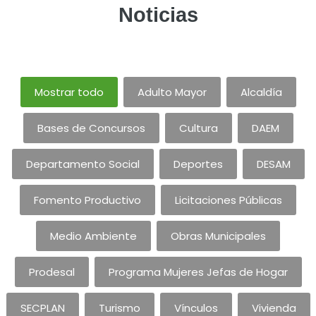
Noticias
Mostrar todo
Adulto Mayor
Alcaldía
Bases de Concursos
Cultura
DAEM
Departamento Social
Deportes
DESAM
Fomento Productivo
Licitaciones Públicas
Medio Ambiente
Obras Municipales
Prodesal
Programa Mujeres Jefas de Hogar
SECPLAN
Turismo
Vínculos
Vivienda