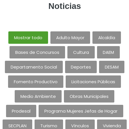
Noticias
Mostrar todo
Adulto Mayor
Alcaldía
Bases de Concursos
Cultura
DAEM
Departamento Social
Deportes
DESAM
Fomento Productivo
Licitaciones Públicas
Medio Ambiente
Obras Municipales
Prodesal
Programa Mujeres Jefas de Hogar
SECPLAN
Turismo
Vínculos
Vivienda