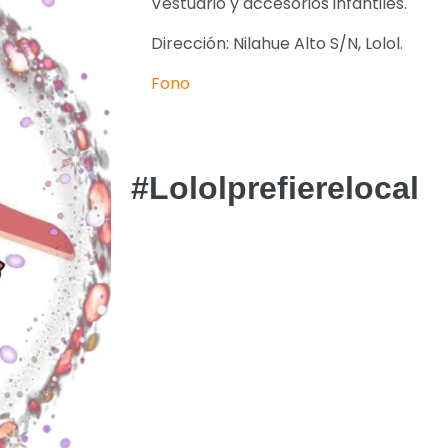
Vestuario y accesorios infantiles.
Dirección: Nilahue Alto S/N, Lolol.
Fono
#Lololprefierelocal